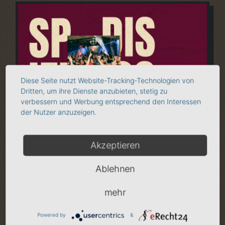
Diese Seite nutzt Website-Tracking-Technologien von
Dritten, um ihre Dienste anzubieten, stetig zu
verbessern und Werbung entsprechend den Interessen
der Nutzer anzuzeigen.
SA
29.08.2026 - 22:00 Uhr
SPIZZ Disco
Akzeptieren
mehr INFO
Ablehnen
mehr
Powered by
&